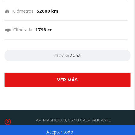
52000 km
Kilómetros
1798 cc
Cilindrada
3043
STOCK#
VER MÁS
AV. MASNOU, 9, 03710 CALP, ALICANTE
+34 965 83 46 70