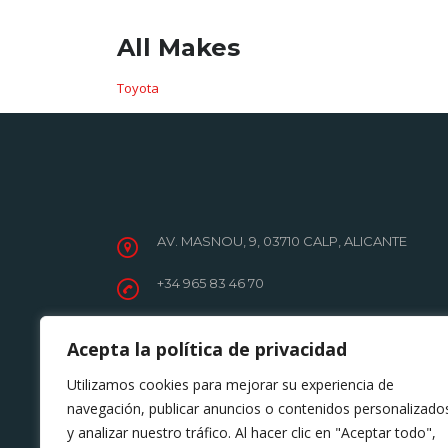
All Makes
Toyota
AV. MASNOU, 9, 03710 CALP, ALICANTE
+34 965 83 46 70
Horario taller: Lunes - Viernes: 08:30–17:30
CERRADO POR VACACIONES DEL 22 AL 29 D
Acepta la política de privacidad
DICIEMBRE (ambos incluidos)
Utilizamos cookies para mejorar su experiencia de
navegación, publicar anuncios o contenidos personalizado
y analizar nuestro tráfico. Al hacer clic en "Aceptar todo",