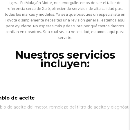
ligera. En Malagón Motor, nos enorgullecemos de ser el taller de
referencia cerca de Xaló, ofreciendo servicios de alta calidad para
todas las marcas y modelos. Ya sea que busques un especialista en
Toyota o simplemente necesites una revisión general, estamos aquí
para ayudarte. No esperes más y descubre por qué tantos clientes
confían en nosotros. Sea cual sea tu necesidad, estamos aquí para
servirte.
Nuestros servicios
incluyen:
bio de aceite
io de aceite del motor, remplazo del filtro de aceite y diagnóst